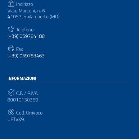
Indirizzo
Viale Marconi, n. 6
41057, Spilamberto (MO)
Telefono
(+39) 059784188
Fax
(+39) 059783463
INFORMAZIONI
C.F. / P.IVA
80010130369
Cod. Univoco
UFTVX9