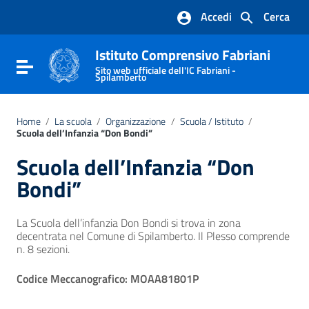
Vai ai contenuti
Accedi
Cerca
Vai al menu di navigazione
Vai al footer
Istituto Comprensivo Fabriani
Attiva / disattiva la navigazione
Sito web ufficiale dell'IC Fabriani -
Spilamberto
Home
/
La scuola
/
Organizzazione
/
Scuola / Istituto
/
Scuola dell’Infanzia “Don Bondi”
Scuola dell’Infanzia “Don
Bondi”
La Scuola dell’infanzia Don Bondi si trova in zona
decentrata nel Comune di Spilamberto. Il Plesso comprende
n. 8 sezioni.
Codice Meccanografico: MOAA81801P