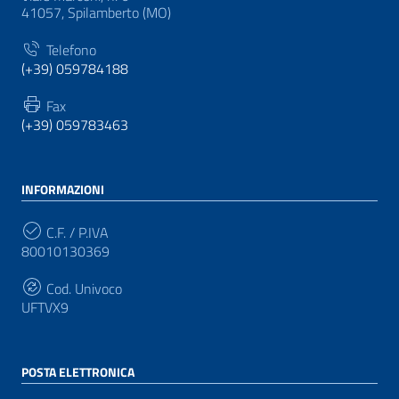
41057, Spilamberto (MO)
Telefono
(+39) 059784188
Fax
(+39) 059783463
INFORMAZIONI
C.F. / P.IVA
80010130369
Cod. Univoco
UFTVX9
POSTA ELETTRONICA