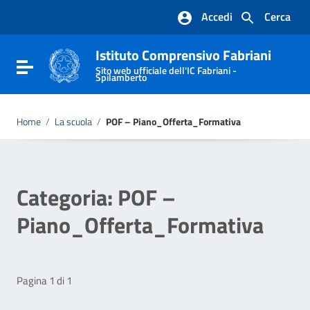
Vai ai contenuti
Accedi
Cerca
Vai al menu di navigazione
Vai al footer
Istituto Comprensivo Fabriani
Attiva / disattiva la navigazione
Sito web ufficiale dell'IC Fabriani -
Spilamberto
Home
/
La scuola
/
POF – Piano_Offerta_Formativa
Categoria:
POF –
Piano_Offerta_Formativa
Pagina 1 di 1