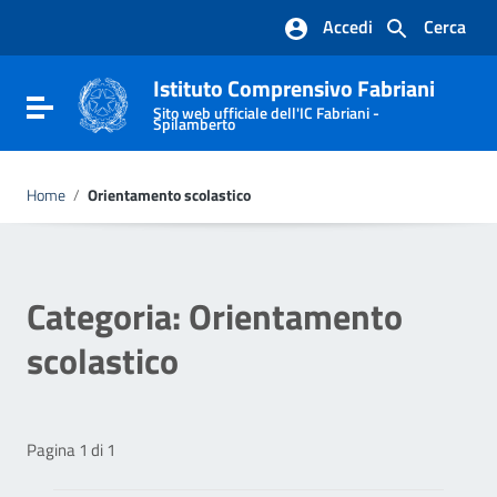
Vai ai contenuti
Accedi
Cerca
Vai al menu di navigazione
Vai al footer
Istituto Comprensivo Fabriani
Attiva / disattiva la navigazione
Sito web ufficiale dell'IC Fabriani -
Spilamberto
Home
/
Orientamento scolastico
Categoria:
Orientamento
scolastico
Pagina 1 di 1