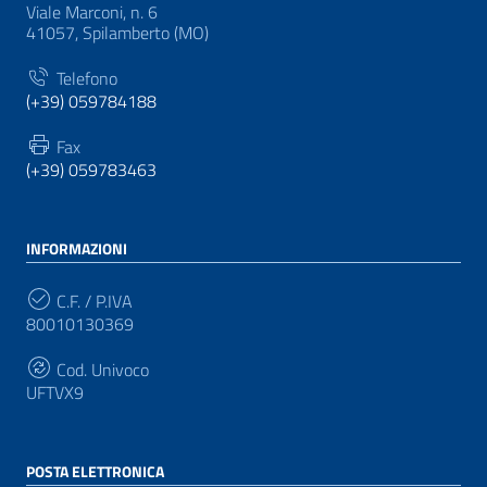
Viale Marconi, n. 6
41057, Spilamberto (MO)
Telefono
(+39) 059784188
Fax
(+39) 059783463
INFORMAZIONI
C.F. / P.IVA
80010130369
Cod. Univoco
UFTVX9
POSTA ELETTRONICA