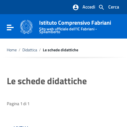
Vai ai contenuti
Accedi
Cerca
Vai al menu di navigazione
Vai al footer
Istituto Comprensivo Fabriani
Attiva / disattiva la navigazione
Sito web ufficiale dell'IC Fabriani -
Spilamberto
Home
/
Didattica
/
Le schede didattiche
Le schede didattiche
Pagina 1 di 1