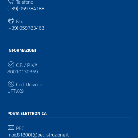
Telefono
(+39) 059784188
Fax
(+39) 059783463
INFORMAZIONI
C.F. / P.IVA
80010130369
Cod. Univoco
UFTVX9
POSTA ELETTRONICA
PEC
moic81800t@pec.istruzione.it