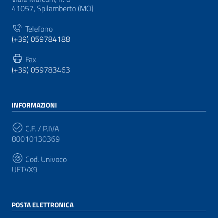
41057, Spilamberto (MO)
Telefono
(+39) 059784188
Fax
(+39) 059783463
INFORMAZIONI
C.F. / P.IVA
80010130369
Cod. Univoco
UFTVX9
POSTA ELETTRONICA