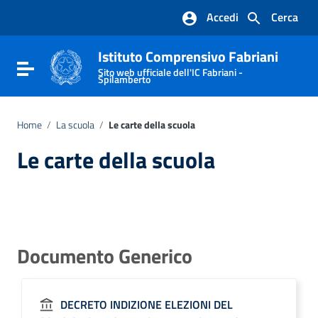
Vai ai contenuti
Accedi
Cerca
Vai al menu di navigazione
Vai al footer
Istituto Comprensivo Fabriani
Attiva / disattiva la navigazione
Sito web ufficiale dell'IC Fabriani -
Spilamberto
Home
/
La scuola
/
Le carte della scuola
Le carte della scuola
Documento Generico
DECRETO INDIZIONE ELEZIONI DEL