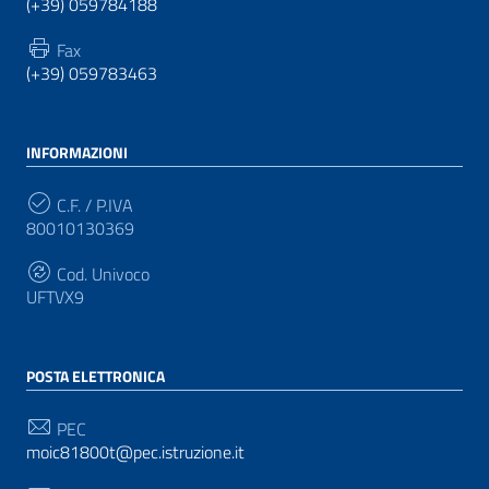
(+39) 059784188
Fax
(+39) 059783463
INFORMAZIONI
C.F. / P.IVA
80010130369
Cod. Univoco
UFTVX9
POSTA ELETTRONICA
PEC
moic81800t@pec.istruzione.it