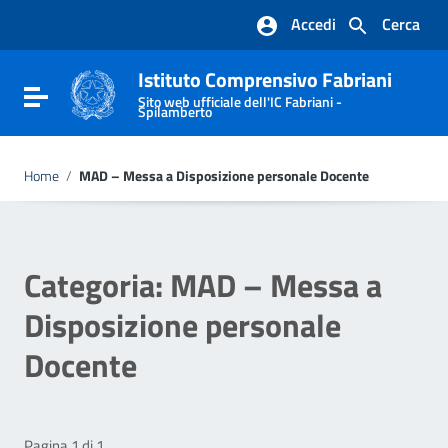
Vai ai contenuti
Accedi
Cerca
Vai al menu di navigazione
Vai al footer
Istituto Comprensivo Fabriani
Attiva / disattiva la navigazione
Sito web ufficiale dell'IC Fabriani -
Spilamberto
Home
/
MAD – Messa a Disposizione personale Docente
Categoria:
MAD – Messa a
Disposizione personale
Docente
Pagina 1 di 1