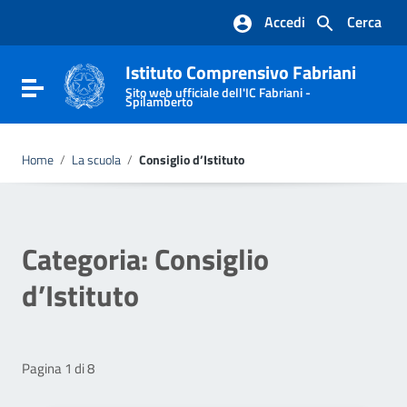
Vai ai contenuti
Accedi
Cerca
Vai al menu di navigazione
Vai al footer
Istituto Comprensivo Fabriani
Attiva / disattiva la navigazione
Sito web ufficiale dell'IC Fabriani -
Spilamberto
Home
/
La scuola
/
Consiglio d’Istituto
Categoria:
Consiglio
d’Istituto
Pagina 1 di 8