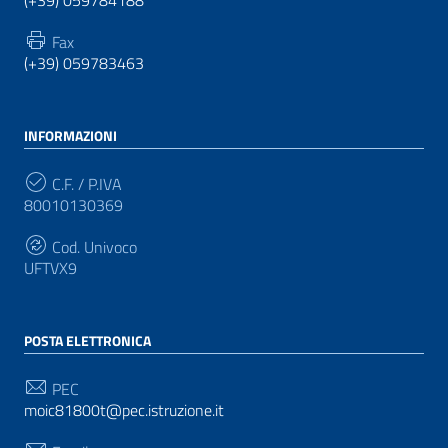
(+39) 059784188
Fax
(+39) 059783463
INFORMAZIONI
C.F. / P.IVA
80010130369
Cod. Univoco
UFTVX9
POSTA ELETTRONICA
PEC
moic81800t@pec.istruzione.it