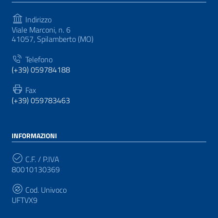
Indirizzo
Viale Marconi, n. 6
41057, Spilamberto (MO)
Telefono
(+39) 059784188
Fax
(+39) 059783463
INFORMAZIONI
C.F. / P.IVA
80010130369
Cod. Univoco
UFTVX9