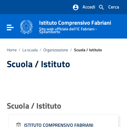
Vai ai contenuti
Accedi
Cerca
Vai al menu di navigazione
Vai al footer
Istituto Comprensivo Fabriani
Attiva / disattiva la navigazione
Sito web ufficiale dell'IC Fabriani -
Spilamberto
Home
/
La scuola
/
Organizzazione
/
Scuola / Istituto
Scuola / Istituto
Scuola / Istituto
ISTITUTO COMPRENSIVO FABRIANI