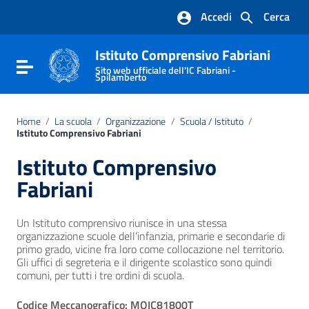
Vai ai contenuti
Accedi
Cerca
Vai al menu di navigazione
Vai al footer
Istituto Comprensivo Fabriani
Attiva / disattiva la navigazione
Sito web ufficiale dell'IC Fabriani -
Spilamberto
Home
/
La scuola
/
Organizzazione
/
Scuola / Istituto
/
Istituto Comprensivo Fabriani
Istituto Comprensivo
Fabriani
Un Istituto comprensivo riunisce in una stessa
organizzazione scuole dell’infanzia, primarie e secondarie di
primo grado, vicine fra loro come collocazione nel territorio.
Gli uffici di segreteria e il dirigente scolastico sono quindi
comuni, per tutti i tre ordini di scuola.
Codice Meccanografico: MOIC81800T