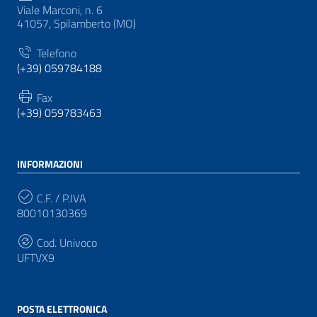
Viale Marconi, n. 6
41057, Spilamberto (MO)
Telefono
(+39) 059784188
Fax
(+39) 059783463
INFORMAZIONI
C.F. / P.IVA
80010130369
Cod. Univoco
UFTVX9
POSTA ELETTRONICA