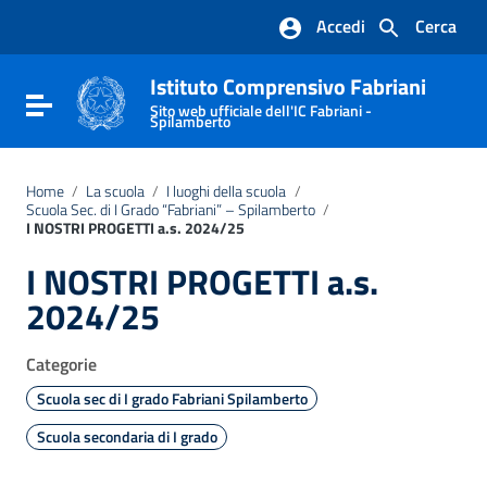
Vai ai contenuti
Accedi
Cerca
Vai al menu di navigazione
Vai al footer
Istituto Comprensivo Fabriani
Attiva / disattiva la navigazione
Sito web ufficiale dell'IC Fabriani -
Spilamberto
Home
/
La scuola
/
I luoghi della scuola
/
Scuola Sec. di I Grado “Fabriani” – Spilamberto
/
I NOSTRI PROGETTI a.s. 2024/25
I NOSTRI PROGETTI a.s.
2024/25
Categorie
Scuola sec di I grado Fabriani Spilamberto
Scuola secondaria di I grado