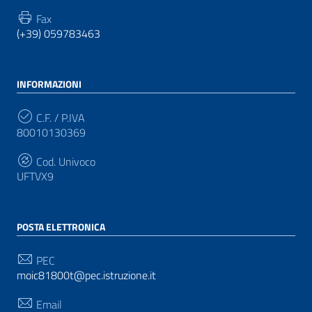
Fax
(+39) 059783463
INFORMAZIONI
C.F. / P.IVA
80010130369
Cod. Univoco
UFTVX9
POSTA ELETTRONICA
PEC
moic81800t@pec.istruzione.it
Email