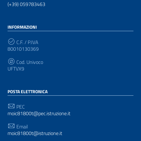
(+39) 059783463
INFORMAZIONI
C.F. / P.IVA
80010130369
Cod. Univoco
UFTVX9
POSTA ELETTRONICA
PEC
moic81800t@pec.istruzione.it
Email
moic81800t@istruzione.it