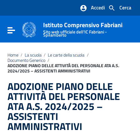
Vai ai contenuti
Accedi
Cerca
Vai al menu di navigazione
Vai al footer
Istituto Comprensivo Fabriani
Attiva / disattiva la navigazione
Sito web ufficiale dell'IC Fabriani -
Spilamberto
Home
/
La scuola
/
Le carte della scuola
/
Documento Generico
/
ADOZIONE PIANO DELLE ATTIVITÀ DEL PERSONALE ATA A.S.
2024/2025 – ASSISTENTI AMMINISTRATIVI
ADOZIONE PIANO DELLE
ATTIVITÀ DEL PERSONALE
ATA A.S. 2024/2025 –
ASSISTENTI
AMMINISTRATIVI