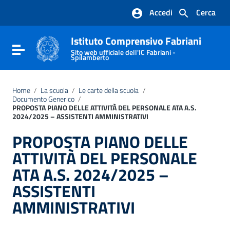
Vai ai contenuti
Accedi
Cerca
Vai al menu di navigazione
Vai al footer
Istituto Comprensivo Fabriani
Attiva / disattiva la navigazione
Sito web ufficiale dell'IC Fabriani -
Spilamberto
Home
/
La scuola
/
Le carte della scuola
/
Documento Generico
/
PROPOSTA PIANO DELLE ATTIVITÀ DEL PERSONALE ATA A.S.
2024/2025 – ASSISTENTI AMMINISTRATIVI
PROPOSTA PIANO DELLE
ATTIVITÀ DEL PERSONALE
ATA A.S. 2024/2025 –
ASSISTENTI
AMMINISTRATIVI