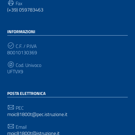
Fax
(+39) 059783463
INFORMAZIONI
C.F. / P.IVA
80010130369
Cod. Univoco
UFTVX9
POSTA ELETTRONICA
PEC
moic81800t@pec.istruzione.it
Email
moic81800t@istruzione.it