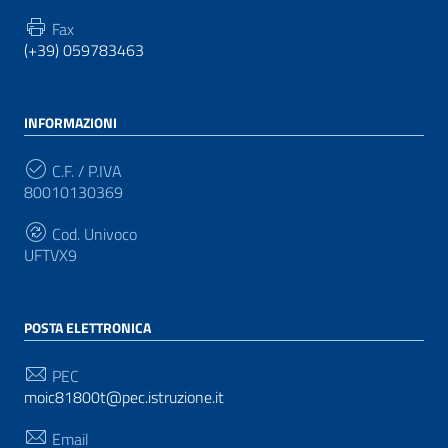
Fax
(+39) 059783463
INFORMAZIONI
C.F. / P.IVA
80010130369
Cod. Univoco
UFTVX9
POSTA ELETTRONICA
PEC
moic81800t@pec.istruzione.it
Email