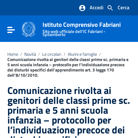
Vai ai contenuti
Accedi
Cerca
Vai al menu di navigazione
Vai al footer
Istituto Comprensivo Fabriani
Attiva / disattiva la navigazione
Sito web ufficiale dell'IC Fabriani -
Spilamberto
Home
/
Novità
/
Le circolari
/
Alunni e famiglie
/
Comunicazione rivolta ai genitori delle classi prime sc. primaria e
5 anni scuola infanzia – protocollo per l’individuazione precoce
dei disturbi specifici dell’apprendimento art. 3 legge 170
dell’8/10/2010.
Comunicazione rivolta ai
genitori delle classi prime sc.
primaria e 5 anni scuola
infanzia – protocollo per
l’individuazione precoce dei