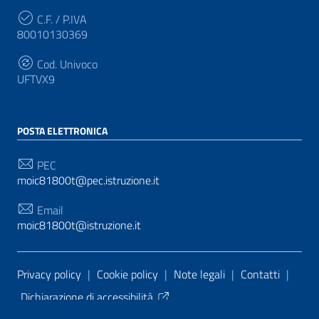
C.F. / P.IVA
80010130369
Cod. Univoco
UFTVX9
POSTA ELETTRONICA
PEC
moic81800t@pec.istruzione.it
Email
moic81800t@istruzione.it
Sezione Link Utili
Privacy policy
|
Cookie policy
|
Note legali
|
Contatti
|
Dichiarazione di accessibilità