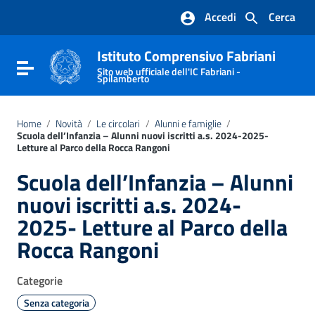
Vai ai contenuti
Accedi
Cerca
Vai al menu di navigazione
Vai al footer
Istituto Comprensivo Fabriani
Attiva / disattiva la navigazione
Sito web ufficiale dell'IC Fabriani -
Spilamberto
Home
/
Novità
/
Le circolari
/
Alunni e famiglie
/
Scuola dell’Infanzia – Alunni nuovi iscritti a.s. 2024-2025-
Letture al Parco della Rocca Rangoni
Scuola dell’Infanzia – Alunni
nuovi iscritti a.s. 2024-
2025- Letture al Parco della
Rocca Rangoni
Categorie
Senza categoria