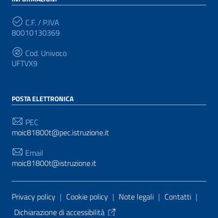
C.F. / P.IVA
80010130369
Cod. Univoco
UFTVX9
POSTA ELETTRONICA
PEC
moic81800t@pec.istruzione.it
Email
moic81800t@istruzione.it
Sezione Link Utili
Privacy policy
|
Cookie policy
|
Note legali
|
Contatti
|
Dichiarazione di accessibilità