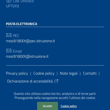
Cod. Univoco
UFTVX9
POSTA ELETTRONICA
PEC
moic81800t@pec.istruzione.it
Email
moic81800t@istruzione.it
Sezione Link Utili
Privacy policy
|
Cookie policy
|
Note legali
|
Contatti
|
Dichiarazione di accessibilità
Tema grafico
ItaliaWP2
| Basato sul
Prototipo per siti
Questo sito utilizza cookie tecnici, analytics e di terze parti.
PA di AgID
| Realizzato con
WordPress
da
Proseguendo nella navigazione accetti l’utilizzo dei cookie.
Mediasoft
s
Accetto
Cookie policy