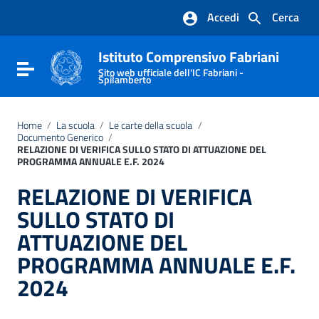
Vai ai contenuti
Accedi
Cerca
Vai al menu di navigazione
Vai al footer
Istituto Comprensivo Fabriani
Attiva / disattiva la navigazione
Sito web ufficiale dell'IC Fabriani -
Spilamberto
Home
/
La scuola
/
Le carte della scuola
/
Documento Generico
/
RELAZIONE DI VERIFICA SULLO STATO DI ATTUAZIONE DEL
PROGRAMMA ANNUALE E.F. 2024
RELAZIONE DI VERIFICA
SULLO STATO DI
ATTUAZIONE DEL
PROGRAMMA ANNUALE E.F.
2024