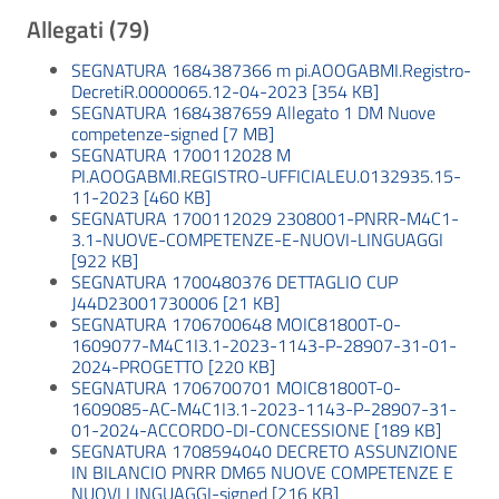
Allegati (79)
SEGNATURA 1684387366 m pi.AOOGABMI.Registro-
DecretiR.0000065.12-04-2023 [354 KB]
SEGNATURA 1684387659 Allegato 1 DM Nuove
competenze-signed [7 MB]
SEGNATURA 1700112028 M
PI.AOOGABMI.REGISTRO-UFFICIALEU.0132935.15-
11-2023 [460 KB]
SEGNATURA 1700112029 2308001-PNRR-M4C1-
3.1-NUOVE-COMPETENZE-E-NUOVI-LINGUAGGI
[922 KB]
SEGNATURA 1700480376 DETTAGLIO CUP
J44D23001730006 [21 KB]
SEGNATURA 1706700648 MOIC81800T-0-
1609077-M4C1I3.1-2023-1143-P-28907-31-01-
2024-PROGETTO [220 KB]
SEGNATURA 1706700701 MOIC81800T-0-
1609085-AC-M4C1I3.1-2023-1143-P-28907-31-
01-2024-ACCORDO-DI-CONCESSIONE [189 KB]
SEGNATURA 1708594040 DECRETO ASSUNZIONE
IN BILANCIO PNRR DM65 NUOVE COMPETENZE E
NUOVI LINGUAGGI-signed [216 KB]