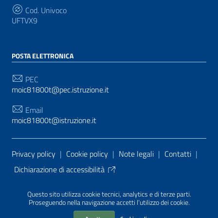
Cod. Univoco
UFTVX9
POSTA ELETTRONICA
PEC
moic81800t@pec.istruzione.it
Email
moic81800t@istruzione.it
Sezione Link Utili
Privacy policy
|
Cookie policy
|
Note legali
|
Contatti
|
Dichiarazione di accessibilità
Tema grafico
ItaliaWP2
| Basato sul
Prototipo per siti
Questo sito utilizza cookie tecnici, analytics e di terze parti.
PA di AgID
| Realizzato con
WordPress
da
Proseguendo nella navigazione accetti l’utilizzo dei cookie.
Mediasoft
s