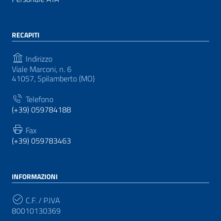
RECAPITI
Indirizzo
Viale Marconi, n. 6
41057, Spilamberto (MO)
Telefono
(+39) 059784188
Fax
(+39) 059783463
INFORMAZIONI
C.F. / P.IVA
80010130369