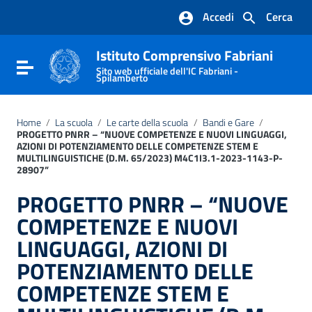
Vai ai contenuti
Accedi
Cerca
Vai al menu di navigazione
Vai al footer
Istituto Comprensivo Fabriani
Attiva / disattiva la navigazione
Sito web ufficiale dell'IC Fabriani -
Spilamberto
Home
/
La scuola
/
Le carte della scuola
/
Bandi e Gare
/
PROGETTO PNRR – “NUOVE COMPETENZE E NUOVI LINGUAGGI,
AZIONI DI POTENZIAMENTO DELLE COMPETENZE STEM E
MULTILINGUISTICHE (D.M. 65/2023) M4C1I3.1-2023-1143-P-
28907”
PROGETTO PNRR – “NUOVE
COMPETENZE E NUOVI
LINGUAGGI, AZIONI DI
POTENZIAMENTO DELLE
COMPETENZE STEM E