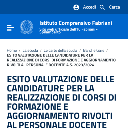
Vai ai contenuti
Accedi
Cerca
Vai al menu di navigazione
Vai al footer
Istituto Comprensivo Fabriani
Attiva / disattiva la navigazione
Sito web ufficiale dell'IC Fabriani -
Spilamberto
Home
/
La scuola
/
Le carte della scuola
/
Bandi e Gare
/
ESITO VALUTAZIONE DELLE CANDIDATURE PER LA
REALIZZAZIONE DI CORSI DI FORMAZIONE E AGGIORNAMENTO
RIVOLTI AL PERSONALE DOCENTE A.S. 2023/2024
ESITO VALUTAZIONE DELLE
CANDIDATURE PER LA
REALIZZAZIONE DI CORSI DI
FORMAZIONE E
AGGIORNAMENTO RIVOLTI
AL PERSONALE DOCENTE