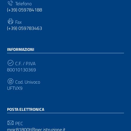
Telefono
(+39) 059784188
Fax
(+39) 059783463
INFORMAZIONI
C.F. / P.IVA
80010130369
Cod. Univoco
UFTVX9
POSTA ELETTRONICA
PEC
moic81800t@pec.istruzione.it