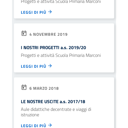
Progetti e attività Scuola Primaria Marconi
LEGGI DI PIÙ
4 NOVEMBRE 2019
I NOSTRI PROGETTI a.s. 2019/20
Progetti e attività Scuola Primaria Marconi
LEGGI DI PIÙ
6 MARZO 2018
LE NOSTRE USCITE a.s. 2017/18
Aule didattiche decentrate e viaggi di
istruzione
LEGGI DI PIÙ