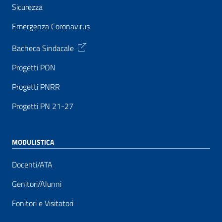
Sicurezza
Emergenza Coronavirus
Bacheca Sindacale
Progetti PON
Progetti PNRR
Progetti PN 21-27
MODULISTICA
Docenti/ATA
Genitori/Alunni
Fonitori e Visitatori