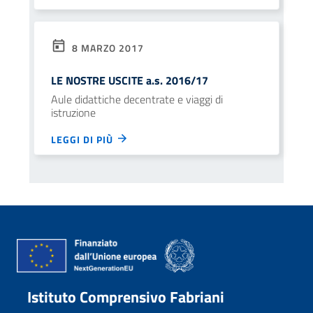
8 MARZO 2017
LE NOSTRE USCITE a.s. 2016/17
Aule didattiche decentrate e viaggi di
istruzione
LEGGI DI PIÙ
Istituto Comprensivo Fabriani