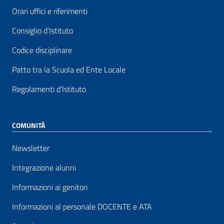
Orari uffici e riferimenti
Consiglio d’Istituto
Codice disciplinare
Patto tra la Scuola ed Ente Locale
Regolamenti d’Istituto
COMUNITÀ
Newsletter
Integrazione alunni
Informazioni ai genitori
Informazioni al personale DOCENTE e ATA