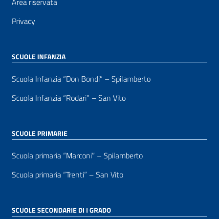
Area riservata
Privacy
SCUOLE INFANZIA
Scuola Infanzia “Don Bondi” – Spilamberto
Scuola Infanzia “Rodari” – San Vito
SCUOLE PRIMARIE
Scuola primaria “Marconi” – Spilamberto
Scuola primaria “Trenti” – San Vito
SCUOLE SECONDARIE DI I GRADO