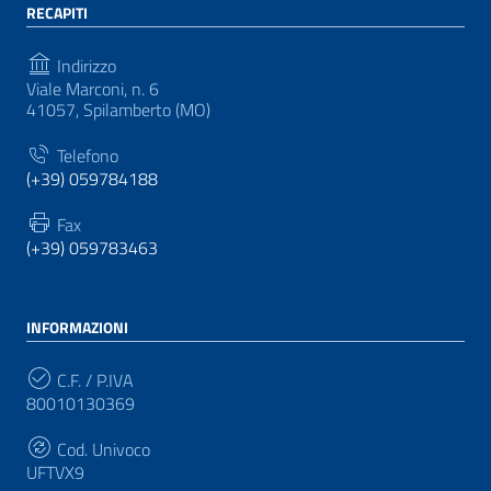
RECAPITI
Indirizzo
Viale Marconi, n. 6
41057, Spilamberto (MO)
Telefono
(+39) 059784188
Fax
(+39) 059783463
INFORMAZIONI
C.F. / P.IVA
80010130369
Cod. Univoco
UFTVX9