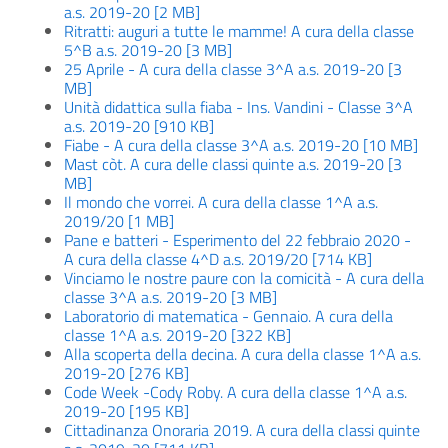
a.s. 2019-20 [2 MB]
Ritratti: auguri a tutte le mamme! A cura della classe
5^B a.s. 2019-20 [3 MB]
25 Aprile - A cura della classe 3^A a.s. 2019-20 [3
MB]
Unità didattica sulla fiaba - Ins. Vandini - Classe 3^A
a.s. 2019-20 [910 KB]
Fiabe - A cura della classe 3^A a.s. 2019-20 [10 MB]
Mast còt. A cura delle classi quinte a.s. 2019-20 [3
MB]
Il mondo che vorrei. A cura della classe 1^A a.s.
2019/20 [1 MB]
Pane e batteri - Esperimento del 22 febbraio 2020 -
A cura della classe 4^D a.s. 2019/20 [714 KB]
Vinciamo le nostre paure con la comicità - A cura della
classe 3^A a.s. 2019-20 [3 MB]
Laboratorio di matematica - Gennaio. A cura della
classe 1^A a.s. 2019-20 [322 KB]
Alla scoperta della decina. A cura della classe 1^A a.s.
2019-20 [276 KB]
Code Week -Cody Roby. A cura della classe 1^A a.s.
2019-20 [195 KB]
Cittadinanza Onoraria 2019. A cura della classi quinte