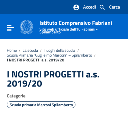
Vai ai contenuti
Accedi
Cerca
Vai al menu di navigazione
Vai al footer
Istituto Comprensivo Fabriani
Attiva / disattiva la navigazione
Sito web ufficiale dell'IC Fabriani -
Spilamberto
Home
/
La scuola
/
I luoghi della scuola
/
Scuola Primaria “Guglielmo Marconi” – Spilamberto
/
I NOSTRI PROGETTI a.s. 2019/20
I NOSTRI PROGETTI a.s.
2019/20
Categorie
Scuola primaria Marconi Spilamberto