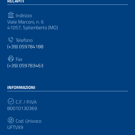
RECAPITI
Indirizzo
Viale Marconi, n. 6
41057, Spilamberto (MO)
Telefono
(+39) 059784188
Fax
(+39) 059783463
INFORMAZIONI
C.F. / P.IVA
80010130369
Cod. Univoco
UFTVX9