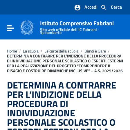
Vai ai contenuti
Accedi
Cerca
Vai al menu di navigazione
Vai al footer
Istituto Comprensivo Fabriani
Attiva / disattiva la navigazione
Sito web ufficiale dell'IC Fabriani -
Spilamberto
Home
/
La scuola
/
Le carte della scuola
/
Bandi e Gare
/
DETERMINA A CONTRARRE PER L’INDIZIONE DELLA PROCEDURA
DI INDIVIDUAZIONE PERSONALE SCOLASTICO O ESPERTI ESTERNI
PER LA REALIZZAZIONE DEL PROGETTO “COMPRENDERE IL
DISAGIO E COSTRUIRE DINAMICHE INCLUSIVE” – A.S. 2025/2026
DETERMINA A CONTRARRE
PER L’INDIZIONE DELLA
PROCEDURA DI
INDIVIDUAZIONE
PERSONALE SCOLASTICO O