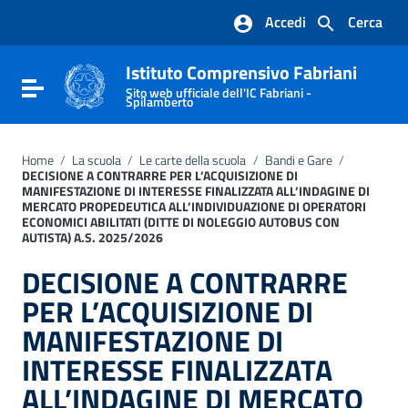
Vai ai contenuti
Accedi
Cerca
Vai al menu di navigazione
Vai al footer
Istituto Comprensivo Fabriani
Attiva / disattiva la navigazione
Sito web ufficiale dell'IC Fabriani -
Spilamberto
Home
/
La scuola
/
Le carte della scuola
/
Bandi e Gare
/
DECISIONE A CONTRARRE PER L’ACQUISIZIONE DI
MANIFESTAZIONE DI INTERESSE FINALIZZATA ALL’INDAGINE DI
MERCATO PROPEDEUTICA ALL’INDIVIDUAZIONE DI OPERATORI
ECONOMICI ABILITATI (DITTE DI NOLEGGIO AUTOBUS CON
AUTISTA) A.S. 2025/2026
DECISIONE A CONTRARRE
PER L’ACQUISIZIONE DI
MANIFESTAZIONE DI
INTERESSE FINALIZZATA
ALL’INDAGINE DI MERCATO