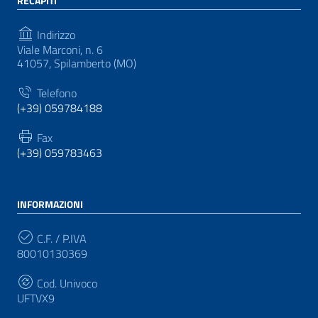
RECAPITI
Indirizzo
Viale Marconi, n. 6
41057, Spilamberto (MO)
Telefono
(+39) 059784188
Fax
(+39) 059783463
INFORMAZIONI
C.F. / P.IVA
80010130369
Cod. Univoco
UFTVX9