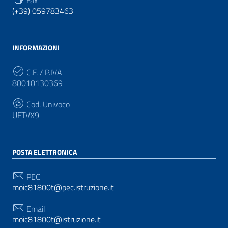
(+39) 059783463
INFORMAZIONI
C.F. / P.IVA
80010130369
Cod. Univoco
UFTVX9
POSTA ELETTRONICA
PEC
moic81800t@pec.istruzione.it
Email
moic81800t@istruzione.it