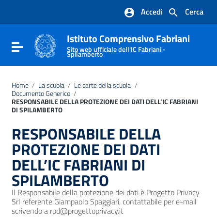
Vai ai contenuti
Accedi
Cerca
Vai al menu di navigazione
Vai al footer
Istituto Comprensivo Fabriani
Attiva / disattiva la navigazione
Sito web ufficiale dell'IC Fabriani -
Spilamberto
Home
/
La scuola
/
Le carte della scuola
/
Documento Generico
/
RESPONSABILE DELLA PROTEZIONE DEI DATI DELL’IC FABRIANI
DI SPILAMBERTO
RESPONSABILE DELLA
PROTEZIONE DEI DATI
DELL’IC FABRIANI DI
SPILAMBERTO
Il Responsabile della protezione dei dati è Progetto Privacy
Srl referente Giampaolo Spaggiari, contattabile per e-mail
scrivendo a rpd@progettoprivacy.it