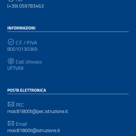
(+39) 059783463
INFORMAZIONI
C.F. / P.IVA
80010130369
Cod. Univoco
UFTVX9
POSTA ELETTRONICA
PEC
moic81800t@pec.istruzione.it
Email
moic81800t@istruzione.it