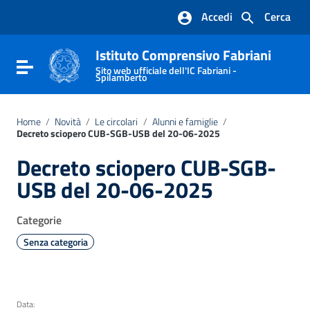
Vai ai contenuti
Accedi
Cerca
Vai al menu di navigazione
Vai al footer
Istituto Comprensivo Fabriani
Attiva / disattiva la navigazione
Sito web ufficiale dell'IC Fabriani -
Spilamberto
Home
/
Novità
/
Le circolari
/
Alunni e famiglie
/
Decreto sciopero CUB-SGB-USB del 20-06-2025
Decreto sciopero CUB-SGB-
USB del 20-06-2025
Categorie
Senza categoria
Data: