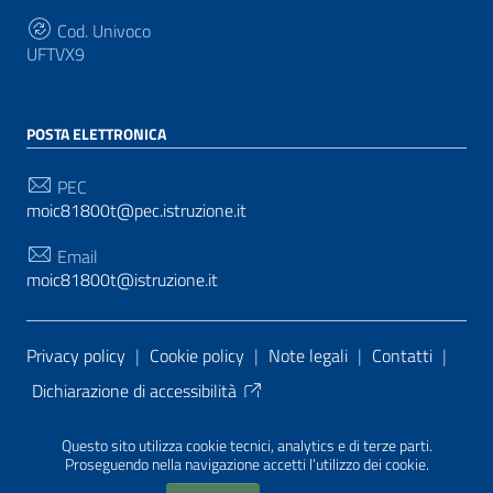
Cod. Univoco
UFTVX9
POSTA ELETTRONICA
PEC
moic81800t@pec.istruzione.it
Email
moic81800t@istruzione.it
Sezione Link Utili
Privacy policy
|
Cookie policy
|
Note legali
|
Contatti
|
Dichiarazione di accessibilità
Tema grafico
ItaliaWP2
| Basato sul
Prototipo per siti
Questo sito utilizza cookie tecnici, analytics e di terze parti.
PA di AgID
| Realizzato con
WordPress
da
Proseguendo nella navigazione accetti l’utilizzo dei cookie.