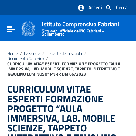
Vai ai contenuti
Accedi
Cerca
Vai al menu di navigazione
Vai al footer
Istituto Comprensivo Fabriani
Attiva / disattiva la navigazione
Sito web ufficiale dell'IC Fabriani -
Spilamberto
Home
/
La scuola
/
Le carte della scuola
/
Documento Generico
/
CURRICULUM VITAE ESPERTI FORMAZIONE PROGETTO “AULA
IMMERSIVA, LAB. MOBILE SCIENZE, TAPPETO INTERATTIVO E
TAVOLINO LUMINOSO” PNRR DM 66/2023
CURRICULUM VITAE
ESPERTI FORMAZIONE
PROGETTO “AULA
IMMERSIVA, LAB. MOBILE
SCIENZE, TAPPETO