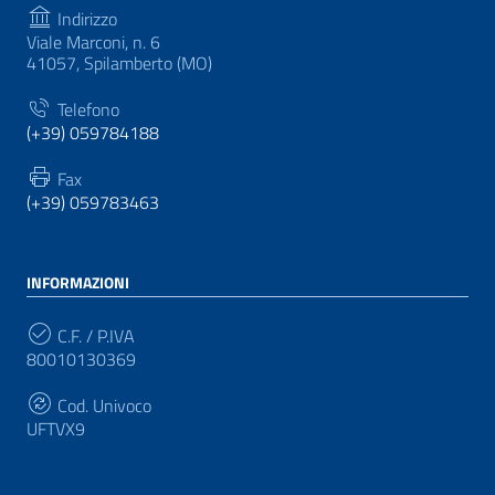
Indirizzo
Viale Marconi, n. 6
41057, Spilamberto (MO)
Telefono
(+39) 059784188
Fax
(+39) 059783463
INFORMAZIONI
C.F. / P.IVA
80010130369
Cod. Univoco
UFTVX9