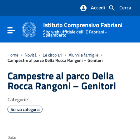
Vai ai contenuti
Accedi
Cerca
Vai al menu di navigazione
Vai al footer
Istituto Comprensivo Fabriani
Attiva / disattiva la navigazione
Sito web ufficiale dell'IC Fabriani -
Spilamberto
Home
/
Novità
/
Le circolari
/
Alunni e famiglie
/
Campestre al parco Della Rocca Rangoni – Genitori
Campestre al parco Della
Rocca Rangoni – Genitori
Categorie
Senza categoria
Data: