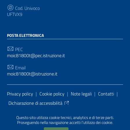
Cod. Univoco
UFTVX9
POSTA ELETTRONICA
PEC
moic81800t@pec.istruzione.it
Email
moic81800t@istruzione.it
Sezione Link Utili
Privacy policy
|
Cookie policy
|
Note legali
|
Contatti
|
Dichiarazione di accessibilità
Tema grafico
ItaliaWP2
| Basato sul
Prototipo per siti
Questo sito utilizza cookie tecnici, analytics e di terze parti.
PA di AgID
| Realizzato con
WordPress
da
Proseguendo nella navigazione accetti l’utilizzo dei cookie.