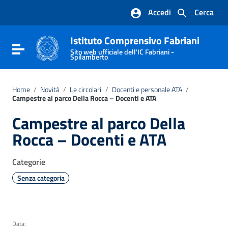
Vai ai contenuti
Accedi
Cerca
Vai al menu di navigazione
Vai al footer
Istituto Comprensivo Fabriani
Attiva / disattiva la navigazione
Sito web ufficiale dell'IC Fabriani -
Spilamberto
Home
/
Novità
/
Le circolari
/
Docenti e personale ATA
/
Campestre al parco Della Rocca – Docenti e ATA
Campestre al parco Della
Rocca – Docenti e ATA
Categorie
Senza categoria
Data: