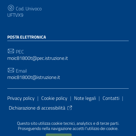
Cod. Univoco
UFTVX9
POSTA ELETTRONICA
PEC
moic81800t@pec.istruzione.it
Email
moic81800t@istruzione.it
Sezione Link Utili
Privacy policy
|
Cookie policy
|
Note legali
|
Contatti
|
Dichiarazione di accessibilità
Tema grafico
ItaliaWP2
| Basato sul
Prototipo per siti
Questo sito utilizza cookie tecnici, analytics e di terze parti.
PA di AgID
| Realizzato con
WordPress
da
Proseguendo nella navigazione accetti l’utilizzo dei cookie.