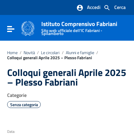
Vai ai contenuti
Accedi
Cerca
Vai al menu di navigazione
Vai al footer
Istituto Comprensivo Fabriani
Attiva / disattiva la navigazione
Sito web ufficiale dell'IC Fabriani -
Spilamberto
Home
/
Novità
/
Le circolari
/
Alunni e famiglie
/
Colloqui generali Aprile 2025 – Plesso Fabriani
Colloqui generali Aprile 2025
– Plesso Fabriani
Categorie
Senza categoria
Data: