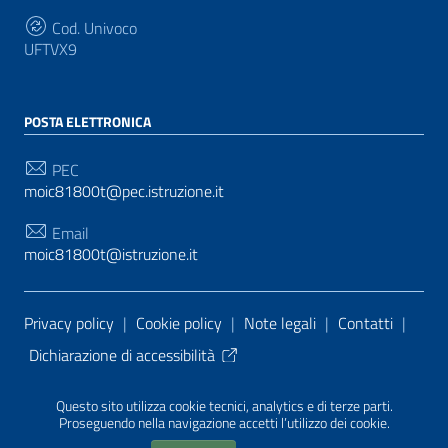
Cod. Univoco
UFTVX9
POSTA ELETTRONICA
PEC
moic81800t@pec.istruzione.it
Email
moic81800t@istruzione.it
Sezione Link Utili
Privacy policy
|
Cookie policy
|
Note legali
|
Contatti
|
Dichiarazione di accessibilità
Tema grafico
ItaliaWP2
| Basato sul
Prototipo per siti
Questo sito utilizza cookie tecnici, analytics e di terze parti.
PA di AgID
| Realizzato con
WordPress
da
Proseguendo nella navigazione accetti l’utilizzo dei cookie.