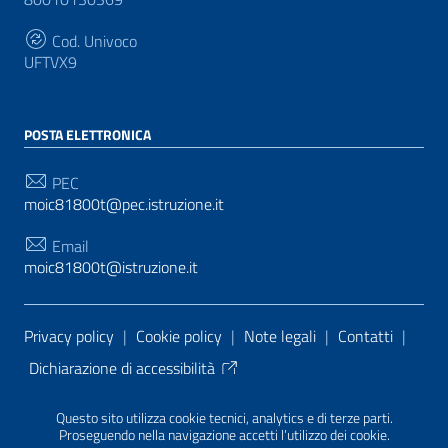
Cod. Univoco
UFTVX9
POSTA ELETTRONICA
PEC
moic81800t@pec.istruzione.it
Email
moic81800t@istruzione.it
Sezione Link Utili
Privacy policy
|
Cookie policy
|
Note legali
|
Contatti
|
Dichiarazione di accessibilità
Tema grafico
ItaliaWP2
| Basato sul
Prototipo per siti
Questo sito utilizza cookie tecnici, analytics e di terze parti.
PA di AgID
| Realizzato con
WordPress
da
Proseguendo nella navigazione accetti l’utilizzo dei cookie.