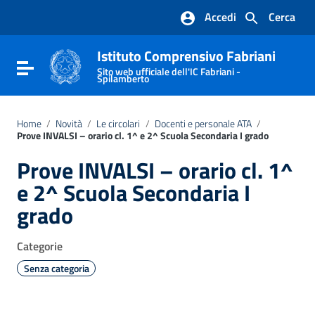
Vai ai contenuti
Accedi
Cerca
Vai al menu di navigazione
Vai al footer
Istituto Comprensivo Fabriani
Attiva / disattiva la navigazione
Sito web ufficiale dell'IC Fabriani -
Spilamberto
Home
/
Novità
/
Le circolari
/
Docenti e personale ATA
/
Prove INVALSI – orario cl. 1^ e 2^ Scuola Secondaria I grado
Prove INVALSI – orario cl. 1^
e 2^ Scuola Secondaria I
grado
Categorie
Senza categoria