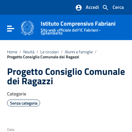
Vai ai contenuti
Accedi
Cerca
Vai al menu di navigazione
Vai al footer
Istituto Comprensivo Fabriani
Attiva / disattiva la navigazione
Sito web ufficiale dell'IC Fabriani -
Spilamberto
Home
/
Novità
/
Le circolari
/
Alunni e famiglie
/
Progetto Consiglio Comunale dei Ragazzi
Progetto Consiglio Comunale
dei Ragazzi
Categorie
Senza categoria
Data: