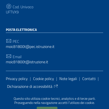
Cod. Univoco
UFTVX9
POSTA ELETTRONICA
PEC
moic81800t@pec.istruzione.it
Email
moic81800t@istruzione.it
Sezione Link Utili
Privacy policy
|
Cookie policy
|
Note legali
|
Contatti
|
Dichiarazione di accessibilità
Tema grafico
ItaliaWP2
| Basato sul
Prototipo per siti
Questo sito utilizza cookie tecnici, analytics e di terze parti.
PA di AgID
| Realizzato con
WordPress
da
Proseguendo nella navigazione accetti l’utilizzo dei cookie.