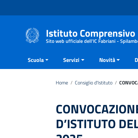
Vai ai contenuti
Vai al menu di navigazione
Vai al footer
Istituto Comprensivo 
Sito web ufficiale dell'IC Fabriani - Spilamb
Scuola
Servizi
Novità
D
Home
/
Consiglio d'Istituto
/
CONVOCA
CONVOCAZIONE
D’ISTITUTO DE