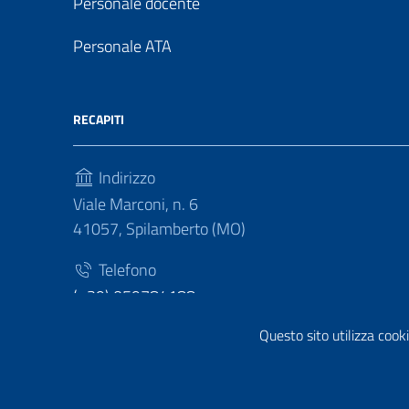
Personale docente
Personale ATA
RECAPITI
Indirizzo
Viale Marconi, n. 6
41057, Spilamberto (MO)
Telefono
(+39) 059784188
Questo sito utilizza cooki
Fax
(+39) 059783463