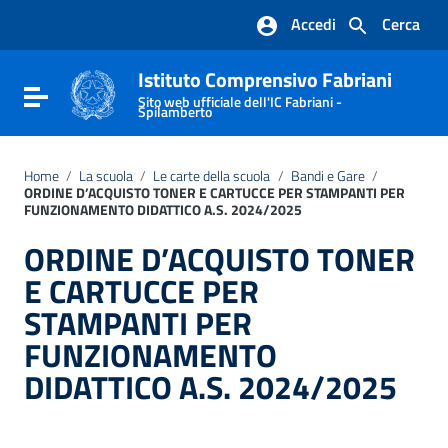
Vai ai contenuti
Accedi
Cerca
Vai al menu di navigazione
Vai al footer
Istituto Comprensivo Fabriani
Attiva / disattiva la navigazione
Sito web ufficiale dell'IC Fabriani -
Spilamberto
Home
/
La scuola
/
Le carte della scuola
/
Bandi e Gare
/
ORDINE D’ACQUISTO TONER E CARTUCCE PER STAMPANTI PER
FUNZIONAMENTO DIDATTICO A.S. 2024/2025
ORDINE D’ACQUISTO TONER
E CARTUCCE PER
STAMPANTI PER
FUNZIONAMENTO
DIDATTICO A.S. 2024/2025