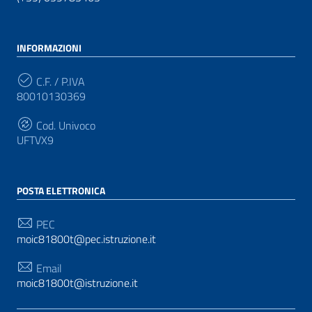
INFORMAZIONI
C.F. / P.IVA
80010130369
Cod. Univoco
UFTVX9
POSTA ELETTRONICA
PEC
moic81800t@pec.istruzione.it
Email
moic81800t@istruzione.it