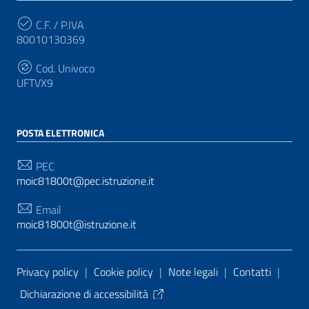
C.F. / P.IVA
80010130369
Cod. Univoco
UFTVX9
POSTA ELETTRONICA
PEC
moic81800t@pec.istruzione.it
Email
moic81800t@istruzione.it
Sezione Link Utili
Privacy policy
|
Cookie policy
|
Note legali
|
Contatti
|
Dichiarazione di accessibilità