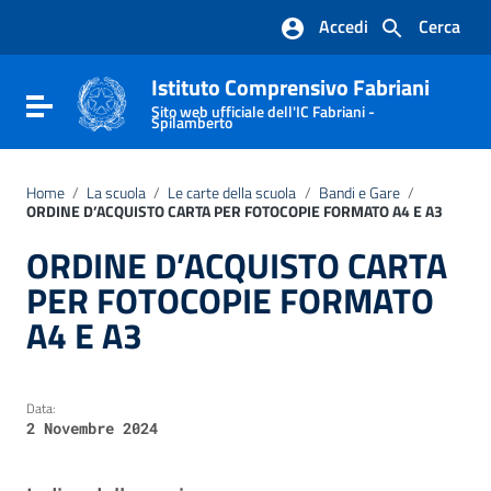
Vai ai contenuti
Accedi
Cerca
Vai al menu di navigazione
Vai al footer
Istituto Comprensivo Fabriani
Attiva / disattiva la navigazione
Sito web ufficiale dell'IC Fabriani -
Spilamberto
Home
/
La scuola
/
Le carte della scuola
/
Bandi e Gare
/
ORDINE D’ACQUISTO CARTA PER FOTOCOPIE FORMATO A4 E A3
ORDINE D’ACQUISTO CARTA
PER FOTOCOPIE FORMATO
A4 E A3
Data:
2 Novembre 2024