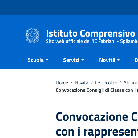
Vai ai contenuti
Vai al menu di navigazione
Vai al footer
Istituto Comprensivo 
Sito web ufficiale dell'IC Fabriani - Spilamb
Scuola
Servizi
Novità
D
Home
/
Novità
/
Le circolari
/
Alunni 
Convocazione Consigli di Classe con i 
Convocazione Co
con i rappresent