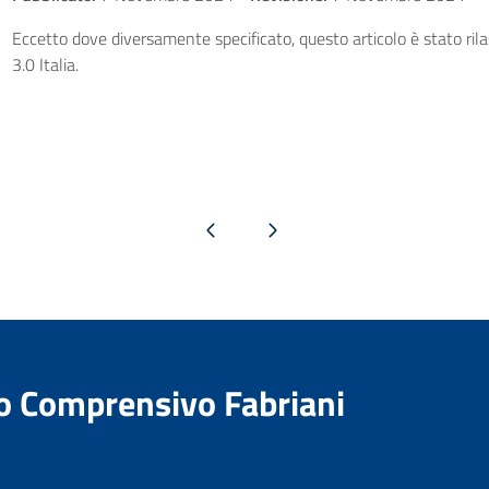
Eccetto dove diversamente specificato, questo articolo è stato ri
3.0 Italia.
Pagina precedente
Pagina successiva
to Comprensivo Fabriani