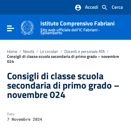
Vai ai contenuti
Accedi
Cerca
Vai al menu di navigazione
Vai al footer
Istituto Comprensivo Fabriani
Attiva / disattiva la navigazione
Sito web ufficiale dell'IC Fabriani -
Spilamberto
Home
/
Novità
/
Le circolari
/
Docenti e personale ATA
/
Consigli di classe scuola secondaria di primo grado – novembre
024
Consigli di classe scuola
secondaria di primo grado –
novembre 024
Data:
7 Novembre 2024