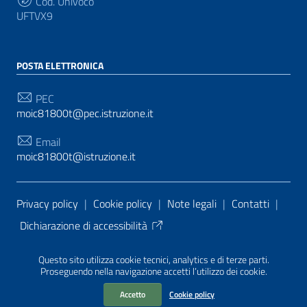
Cod. Univoco
UFTVX9
POSTA ELETTRONICA
PEC
moic81800t@pec.istruzione.it
Email
moic81800t@istruzione.it
Sezione Link Utili
Privacy policy
|
Cookie policy
|
Note legali
|
Contatti
|
Dichiarazione di accessibilità
Tema grafico
ItaliaWP2
| Basato sul
Prototipo per siti
Questo sito utilizza cookie tecnici, analytics e di terze parti.
PA di AgID
| Realizzato con
WordPress
da
Proseguendo nella navigazione accetti l’utilizzo dei cookie.
Mediasoft
s
Accetto
Cookie policy