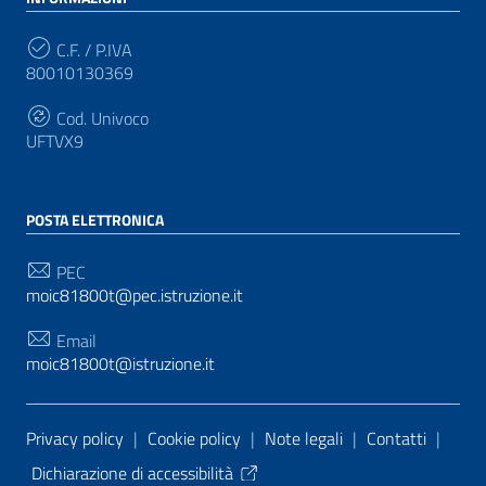
C.F. / P.IVA
80010130369
Cod. Univoco
UFTVX9
POSTA ELETTRONICA
PEC
moic81800t@pec.istruzione.it
Email
moic81800t@istruzione.it
Sezione Link Utili
Privacy policy
|
Cookie policy
|
Note legali
|
Contatti
|
Dichiarazione di accessibilità