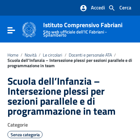
Vai ai contenuti
Accedi
Cerca
Vai al menu di navigazione
Vai al footer
Istituto Comprensivo Fabriani
Attiva / disattiva la navigazione
Sito web ufficiale dell'IC Fabriani -
Spilamberto
Home
/
Novità
/
Le circolari
/
Docenti e personale ATA
/
Scuola dell’Infanzia – Intersezione plessi per sezioni parallele e di
programmazione in team
Scuola dell’Infanzia –
Intersezione plessi per
sezioni parallele e di
programmazione in team
Categorie
Senza categoria