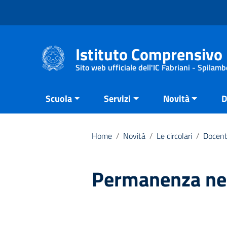
Vai ai contenuti
Vai al menu di navigazione
Vai al footer
Istituto Comprensivo 
Sito web ufficiale dell'IC Fabriani - Spilamb
Scuola
Servizi
Novità
D
Home
/
Novità
/
Le circolari
/
Docent
Permanenza nei 