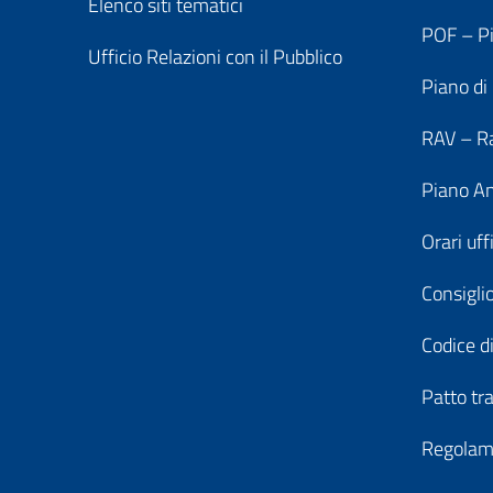
Elenco siti tematici
POF – Pi
Ufficio Relazioni con il Pubblico
Piano di
RAV – Ra
Piano An
Orari uff
Consiglio
Codice di
Patto tr
Regolame