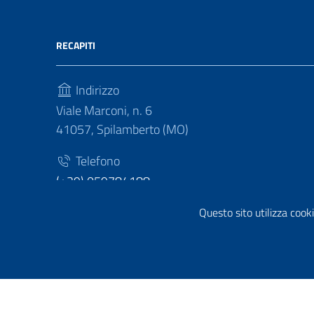
RECAPITI
Indirizzo
Viale Marconi, n. 6
41057, Spilamberto (MO)
Telefono
(+39) 059784188
Fax
Questo sito utilizza cooki
(+39) 059783463
Sezione Link Utili
Privacy policy
|
Cookie policy
|
Note legali
|
Contatti
|
Di