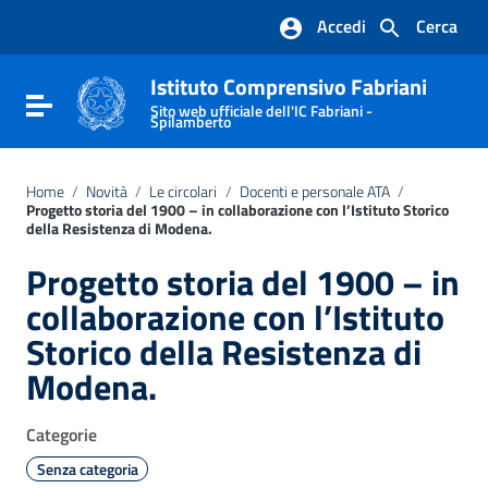
Vai ai contenuti
Accedi
Cerca
Vai al menu di navigazione
Vai al footer
Istituto Comprensivo Fabriani
Attiva / disattiva la navigazione
Sito web ufficiale dell'IC Fabriani -
Spilamberto
Home
/
Novità
/
Le circolari
/
Docenti e personale ATA
/
Progetto storia del 1900 – in collaborazione con l’Istituto Storico
della Resistenza di Modena.
Progetto storia del 1900 – in
collaborazione con l’Istituto
Storico della Resistenza di
Modena.
Categorie
Senza categoria