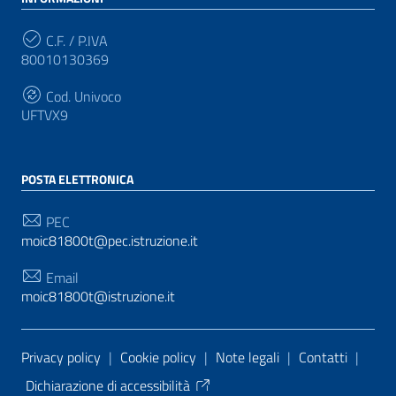
C.F. / P.IVA
80010130369
Cod. Univoco
UFTVX9
POSTA ELETTRONICA
PEC
moic81800t@pec.istruzione.it
Email
moic81800t@istruzione.it
Sezione Link Utili
Privacy policy
|
Cookie policy
|
Note legali
|
Contatti
|
Dichiarazione di accessibilità