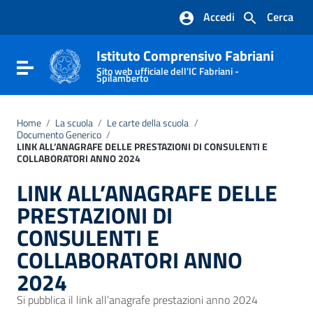
Vai ai contenuti
Accedi
Cerca
Vai al menu di navigazione
Vai al footer
Istituto Comprensivo Fabriani
Attiva / disattiva la navigazione
Sito web ufficiale dell'IC Fabriani -
Spilamberto
Home
/
La scuola
/
Le carte della scuola
/
Documento Generico
/
LINK ALL’ANAGRAFE DELLE PRESTAZIONI DI CONSULENTI E
COLLABORATORI ANNO 2024
LINK ALL’ANAGRAFE DELLE
PRESTAZIONI DI
CONSULENTI E
COLLABORATORI ANNO
2024
Si pubblica il link all’anagrafe prestazioni anno 2024