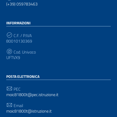
(+39) 059783463
INFORMAZIONI
C.F. / P.IVA
80010130369
Cod. Univoco
UFTVX9
POSTA ELETTRONICA
PEC
moic81800t@pec.istruzione.it
Email
moic81800t@istruzione.it