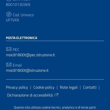
80010130369
Cod. Univoco
UFTVX9
POSTA ELETTRONICA
PEC
moic81800t@pec.istruzione.it
Email
moic81800t@istruzione.it
Sezione Link Utili
Privacy policy
|
Cookie policy
|
Note legali
|
Contatti
|
Dichiarazione di accessibilità
Tema grafico
ItaliaWP2
| Basato sul
Prototipo per siti
Questo sito utilizza cookie tecnici, analytics e di terze parti.