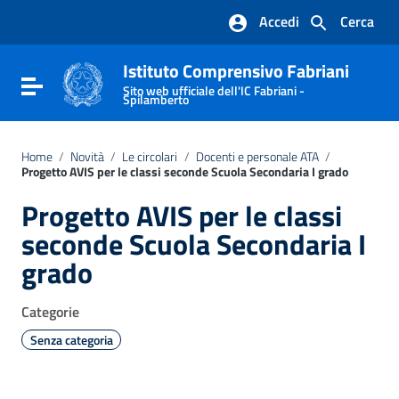
Vai ai contenuti
Accedi
Cerca
Vai al menu di navigazione
Vai al footer
Istituto Comprensivo Fabriani
Attiva / disattiva la navigazione
Sito web ufficiale dell'IC Fabriani -
Spilamberto
Home
/
Novità
/
Le circolari
/
Docenti e personale ATA
/
Progetto AVIS per le classi seconde Scuola Secondaria I grado
Progetto AVIS per le classi
seconde Scuola Secondaria I
grado
Categorie
Senza categoria