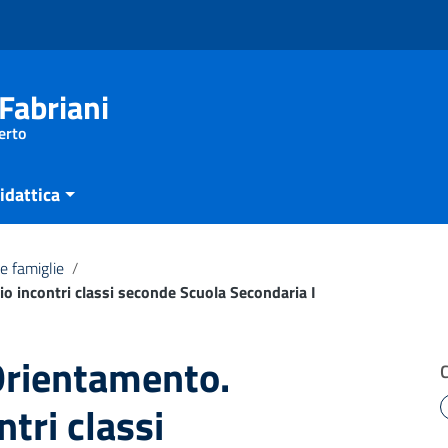
Fabriani
erto
idattica
e famiglie
/
o incontri classi seconde Scuola Secondaria I
Orientamento.
tri classi