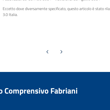
Eccetto dove diversamente specificato, questo articolo è stato ri
3.0 Italia.
Pagina precedente
Pagina successiva
to Comprensivo Fabriani