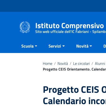
Vai ai contenuti
Vai al menu di navigazione
Vai al footer
Istituto Comprensivo 
Sito web ufficiale dell'IC Fabriani - Spilamb
Scuola
Servizi
Novità
D
Home
/
Novità
/
Le circolari
/
Alunni 
Progetto CEIS Orientamento. Calendari
Progetto CEIS 
Calendario incon