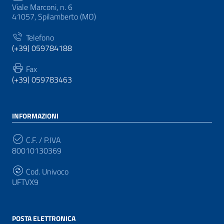
Viale Marconi, n. 6
41057, Spilamberto (MO)
Telefono
(+39) 059784188
Fax
(+39) 059783463
INFORMAZIONI
C.F. / P.IVA
80010130369
Cod. Univoco
UFTVX9
POSTA ELETTRONICA