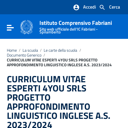
Vai ai contenuti
Accedi
Cerca
Vai al menu di navigazione
Vai al footer
Istituto Comprensivo Fabriani
Attiva / disattiva la navigazione
Sito web ufficiale dell'IC Fabriani -
Spilamberto
Home
/
La scuola
/
Le carte della scuola
/
Documento Generico
/
CURRICULUM VITAE ESPERTI 4YOU SRLS PROGETTO
APPROFONDIMENTO LINGUISTICO INGLESE A.S. 2023/2024
CURRICULUM VITAE
ESPERTI 4YOU SRLS
PROGETTO
APPROFONDIMENTO
LINGUISTICO INGLESE A.S.
2023/2024