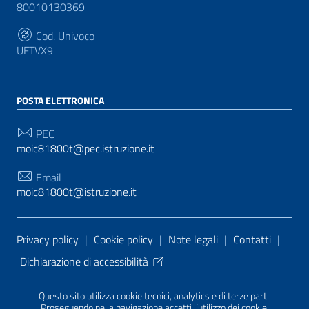
80010130369
Cod. Univoco
UFTVX9
POSTA ELETTRONICA
PEC
moic81800t@pec.istruzione.it
Email
moic81800t@istruzione.it
Sezione Link Utili
Privacy policy
|
Cookie policy
|
Note legali
|
Contatti
|
Dichiarazione di accessibilità
Tema grafico
ItaliaWP2
| Basato sul
Prototipo per siti
Questo sito utilizza cookie tecnici, analytics e di terze parti.
PA di AgID
| Realizzato con
WordPress
da
Proseguendo nella navigazione accetti l’utilizzo dei cookie.