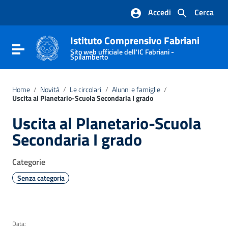
Vai ai contenuti
Accedi
Cerca
Vai al menu di navigazione
Vai al footer
Istituto Comprensivo Fabriani
Attiva / disattiva la navigazione
Sito web ufficiale dell'IC Fabriani -
Spilamberto
Home
/
Novità
/
Le circolari
/
Alunni e famiglie
/
Uscita al Planetario-Scuola Secondaria I grado
Uscita al Planetario-Scuola
Secondaria I grado
Categorie
Senza categoria
Data: