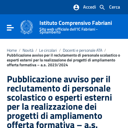
Vai ai contenuti
Accedi
Cerca
Vai al menu di navigazione
Vai al footer
Istituto Comprensivo Fabriani
Attiva / disattiva la navigazione
Sito web ufficiale dell'IC Fabriani -
Spilamberto
Home
/
Novità
/
Le circolari
/
Docenti e personale ATA
/
Pubblicazione avviso per il reclutamento di personale scolastico o
esperti esterni per la realizzazione dei progetti di ampliamento
offerta formativa – a.s. 2023/2024
Pubblicazione avviso per il
reclutamento di personale
scolastico o esperti esterni
per la realizzazione dei
progetti di ampliamento
offerta formativa – a.s.