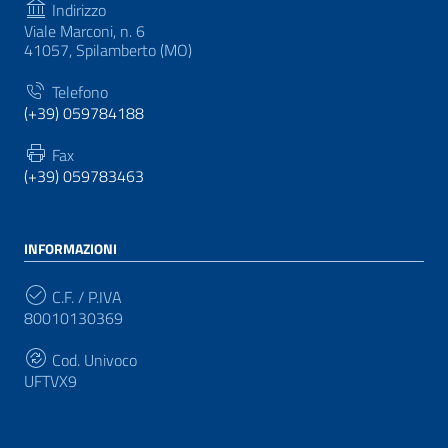
Indirizzo
Viale Marconi, n. 6
41057, Spilamberto (MO)
Telefono
(+39) 059784188
Fax
(+39) 059783463
INFORMAZIONI
C.F. / P.IVA
80010130369
Cod. Univoco
UFTVX9