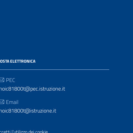
OSTA ELETTRONICA
PEC
moic81800t@pec.istruzione.it
Email
moic81800t@istruzione.it
etti l’utilizzo dei cookie.