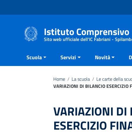
Vai ai contenuti
Vai al menu di navigazione
Vai al footer
Istituto Comprensivo 
Sito web ufficiale dell'IC Fabriani - Spilamb
Scuola
Servizi
Novità
D
Home
/
La scuola
/
Le carte della scu
VARIAZIONI DI BILANCIO ESERCIZIO 
VARIAZIONI DI
ESERCIZIO FIN