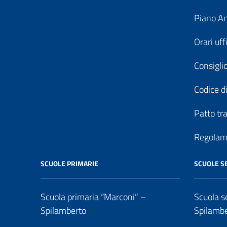
Piano An
Orari uff
Consiglio
Codice di
Patto tr
Regolame
SCUOLE PRIMARIE
SCUOLE S
Scuola primaria “Marconi” –
Scuola se
Spilamberto
Spilamb