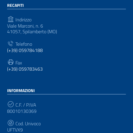
RECAPITI
Indirizzo
Viale Marconi, n. 6
41057, Spilamberto (MO)
Telefono
(+39) 059784188
Fax
(+39) 059783463
INFORMAZIONI
C.F. / P.IVA
80010130369
Cod. Univoco
UFTVX9