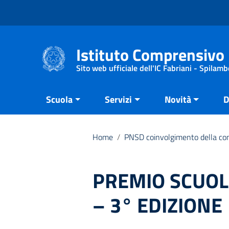
Vai ai contenuti
Vai al menu di navigazione
Vai al footer
Istituto Comprensivo 
Sito web ufficiale dell'IC Fabriani - Spilamb
Scuola
Servizi
Novità
D
Home
/
PNSD coinvolgimento della com
PREMIO SCUOLA
– 3° EDIZIONE