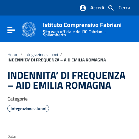
Vai ai contenuti
Accedi
Cerca
Vai al menu di navigazione
Vai al footer
Istituto Comprensivo Fabriani
Attiva / disattiva la navigazione
Sito web ufficiale dell'IC Fabriani -
Spilamberto
Home
/
Integrazione alunni
/
INDENNITA’ DI FREQUENZA – AID EMILIA ROMAGNA
INDENNITA’ DI FREQUENZA
– AID EMILIA ROMAGNA
Categorie
Integrazione alunni
Data: