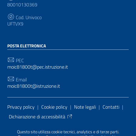
80010130369
Cod. Univoco
UFTVX9
POSTA ELETTRONICA
PEC
moic81800t@pec.istruzione.it
Email
moic81800t@istruzione.it
Sezione Link Utili
Privacy policy
|
Cookie policy
|
Note legali
|
Contatti
|
Dichiarazione di accessibilità
Tema grafico
ItaliaWP2
| Basato sul
Prototipo per siti
Questo sito utilizza cookie tecnici, analytics e di terze parti.